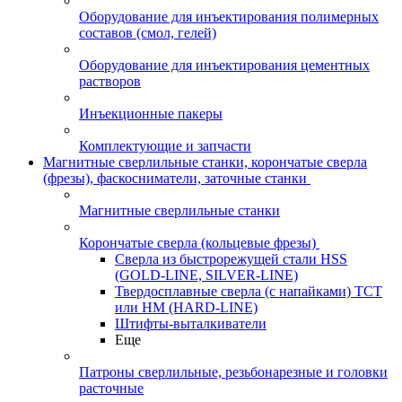
Оборудование для инъектирования полимерных
составов (смол, гелей)
Оборудование для инъектирования цементных
растворов
Инъекционные пакеры
Комплектующие и запчасти
Магнитные сверлильные станки, корончатые сверла
(фрезы), фаскосниматели, заточные станки
Магнитные сверлильные станки
Корончатые сверла (кольцевые фрезы)
Сверла из быстрорежущей стали HSS
(GOLD-LINE, SILVER-LINE)
Твердосплавные сверла (с напайками) ТСТ
или HM (HARD-LINE)
Штифты-выталкиватели
Еще
Патроны сверлильные, резьбонарезные и головки
расточные