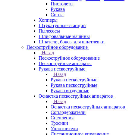
Пистолеты
Рукава
Сопла
Хопперы
Штукатурные станции
Пылесосы
Шлифовальные машины
Шпатели, боксы для шпатлевки
Пескоструйное оборудование
Назад
Пескоструйное оборудование
Пескоструйные аппараты
Рукава пескоструйные
Назад
Рукава пескоструйные
Рукава пескоструйные
Рукава воздушные
Оснастка пескоструйных аппаратов
Назад
Оснастка пескоструйных аппаратов
Соплодержатели
Сцепления
Тросики
Уплотнители
Дистанционное управление