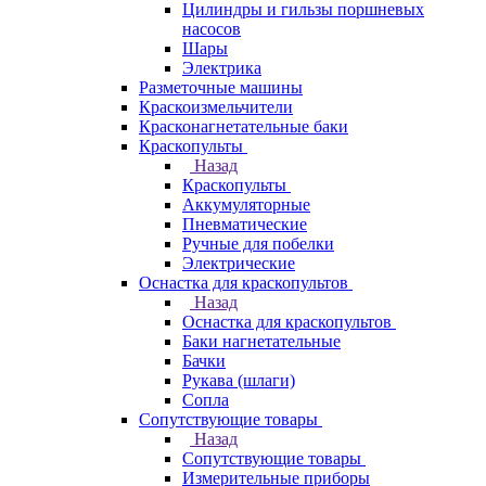
Цилиндры и гильзы поршневых
насосов
Шары
Электрика
Разметочные машины
Краскоизмельчители
Красконагнетательные баки
Краскопульты
Назад
Краскопульты
Аккумуляторные
Пневматические
Ручные для побелки
Электрические
Оснастка для краскопультов
Назад
Оснастка для краскопультов
Баки нагнетательные
Бачки
Рукава (шлаги)
Сопла
Сопутствующие товары
Назад
Сопутствующие товары
Измерительные приборы