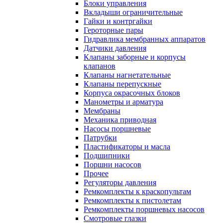
Блоки управления
Вкладыши ограничительные
Гайки и контргайки
Героторные пары
Гидравлика мембранных аппаратов
Датчики давления
Клапаны заборные и корпусы
клапанов
Клапаны нагнетательные
Клапаны перепускные
Корпуса окрасочных блоков
Манометры и арматура
Мембраны
Механика приводная
Насосы поршневые
Патрубки
Пластификаторы и масла
Подшипники
Поршни насосов
Прочее
Регуляторы давления
Ремкомплекты к краскопультам
Ремкомплекты к пистолетам
Ремкомплекты поршневых насосов
Смотровые глазки