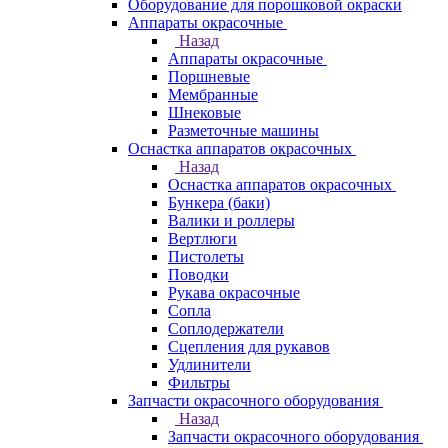
Оборудование для порошковой окраски
Аппараты окрасочные
Назад
Аппараты окрасочные
Поршневые
Мембранные
Шнековые
Разметочные машины
Оснастка аппаратов окрасочных
Назад
Оснастка аппаратов окрасочных
Бункера (баки)
Валики и роллеры
Вертлюги
Пистолеты
Поводки
Рукава окрасочные
Сопла
Соплодержатели
Сцепления для рукавов
Удлинители
Фильтры
Запчасти окрасочного оборудования
Назад
Запчасти окрасочного оборудования