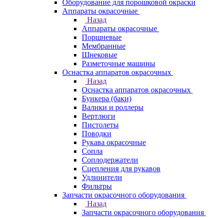
Оборудование для порошковой окраски
Аппараты окрасочные
Назад
Аппараты окрасочные
Поршневые
Мембранные
Шнековые
Разметочные машины
Оснастка аппаратов окрасочных
Назад
Оснастка аппаратов окрасочных
Бункера (баки)
Валики и роллеры
Вертлюги
Пистолеты
Поводки
Рукава окрасочные
Сопла
Соплодержатели
Сцепления для рукавов
Удлинители
Фильтры
Запчасти окрасочного оборудования
Назад
Запчасти окрасочного оборудования