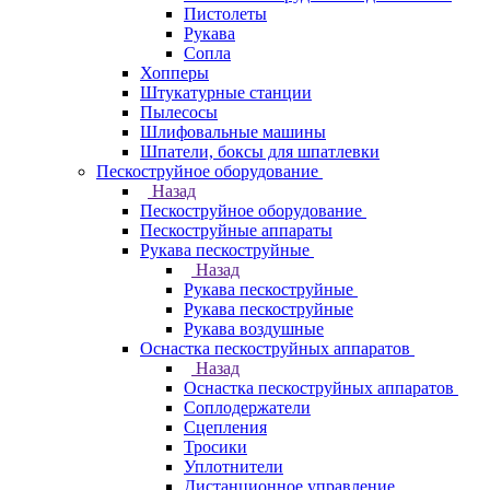
Пистолеты
Рукава
Сопла
Хопперы
Штукатурные станции
Пылесосы
Шлифовальные машины
Шпатели, боксы для шпатлевки
Пескоструйное оборудование
Назад
Пескоструйное оборудование
Пескоструйные аппараты
Рукава пескоструйные
Назад
Рукава пескоструйные
Рукава пескоструйные
Рукава воздушные
Оснастка пескоструйных аппаратов
Назад
Оснастка пескоструйных аппаратов
Соплодержатели
Сцепления
Тросики
Уплотнители
Дистанционное управление