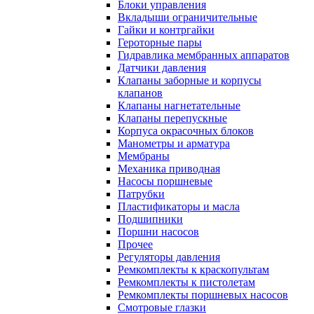
Блоки управления
Вкладыши ограничительные
Гайки и контргайки
Героторные пары
Гидравлика мембранных аппаратов
Датчики давления
Клапаны заборные и корпусы
клапанов
Клапаны нагнетательные
Клапаны перепускные
Корпуса окрасочных блоков
Манометры и арматура
Мембраны
Механика приводная
Насосы поршневые
Патрубки
Пластификаторы и масла
Подшипники
Поршни насосов
Прочее
Регуляторы давления
Ремкомплекты к краскопультам
Ремкомплекты к пистолетам
Ремкомплекты поршневых насосов
Смотровые глазки