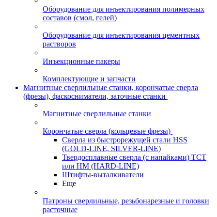
Оборудование для инъектирования полимерных
составов (смол, гелей)
Оборудование для инъектирования цементных
растворов
Инъекционные пакеры
Комплектующие и запчасти
Магнитные сверлильные станки, корончатые сверла
(фрезы), фаскосниматели, заточные станки
Магнитные сверлильные станки
Корончатые сверла (кольцевые фрезы)
Сверла из быстрорежущей стали HSS
(GOLD-LINE, SILVER-LINE)
Твердосплавные сверла (с напайками) ТСТ
или HM (HARD-LINE)
Штифты-выталкиватели
Еще
Патроны сверлильные, резьбонарезные и головки
расточные