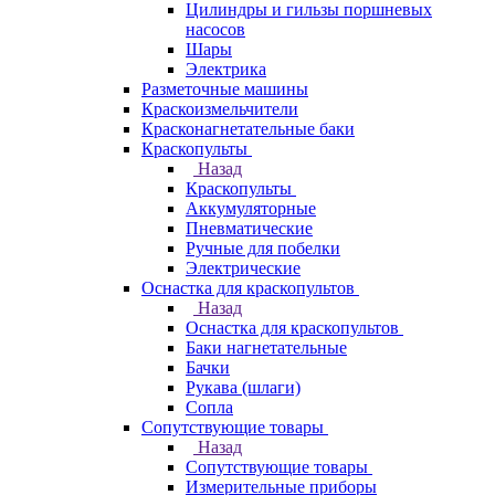
Цилиндры и гильзы поршневых
насосов
Шары
Электрика
Разметочные машины
Краскоизмельчители
Красконагнетательные баки
Краскопульты
Назад
Краскопульты
Аккумуляторные
Пневматические
Ручные для побелки
Электрические
Оснастка для краскопультов
Назад
Оснастка для краскопультов
Баки нагнетательные
Бачки
Рукава (шлаги)
Сопла
Сопутствующие товары
Назад
Сопутствующие товары
Измерительные приборы