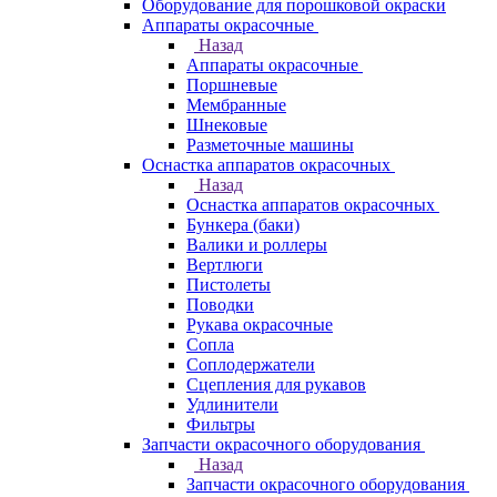
Оборудование для порошковой окраски
Аппараты окрасочные
Назад
Аппараты окрасочные
Поршневые
Мембранные
Шнековые
Разметочные машины
Оснастка аппаратов окрасочных
Назад
Оснастка аппаратов окрасочных
Бункера (баки)
Валики и роллеры
Вертлюги
Пистолеты
Поводки
Рукава окрасочные
Сопла
Соплодержатели
Сцепления для рукавов
Удлинители
Фильтры
Запчасти окрасочного оборудования
Назад
Запчасти окрасочного оборудования