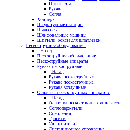
Пистолеты
Рукава
Сопла
Хопперы
Штукатурные станции
Пылесосы
Шлифовальные машины
Шпатели, боксы для шпатлевки
Пескоструйное оборудование
Назад
Пескоструйное оборудование
Пескоструйные аппараты
Рукава пескоструйные
Назад
Рукава пескоструйные
Рукава пескоструйные
Рукава воздушные
Оснастка пескоструйных аппаратов
Назад
Оснастка пескоструйных аппаратов
Соплодержатели
Сцепления
Тросики
Уплотнители
Дистанционное управление