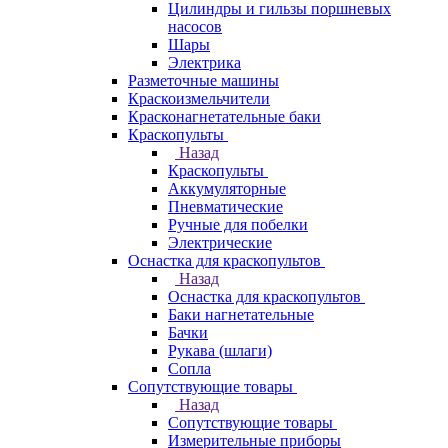
Цилиндры и гильзы поршневых
насосов
Шары
Электрика
Разметочные машины
Краскоизмельчители
Красконагнетательные баки
Краскопульты
Назад
Краскопульты
Аккумуляторные
Пневматические
Ручные для побелки
Электрические
Оснастка для краскопультов
Назад
Оснастка для краскопультов
Баки нагнетательные
Бачки
Рукава (шлаги)
Сопла
Сопутствующие товары
Назад
Сопутствующие товары
Измерительные приборы