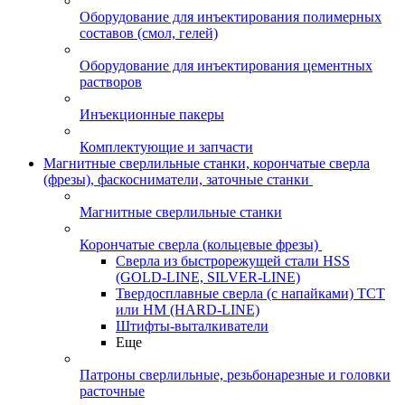
Оборудование для инъектирования полимерных
составов (смол, гелей)
Оборудование для инъектирования цементных
растворов
Инъекционные пакеры
Комплектующие и запчасти
Магнитные сверлильные станки, корончатые сверла
(фрезы), фаскосниматели, заточные станки
Магнитные сверлильные станки
Корончатые сверла (кольцевые фрезы)
Сверла из быстрорежущей стали HSS
(GOLD-LINE, SILVER-LINE)
Твердосплавные сверла (с напайками) ТСТ
или HM (HARD-LINE)
Штифты-выталкиватели
Еще
Патроны сверлильные, резьбонарезные и головки
расточные