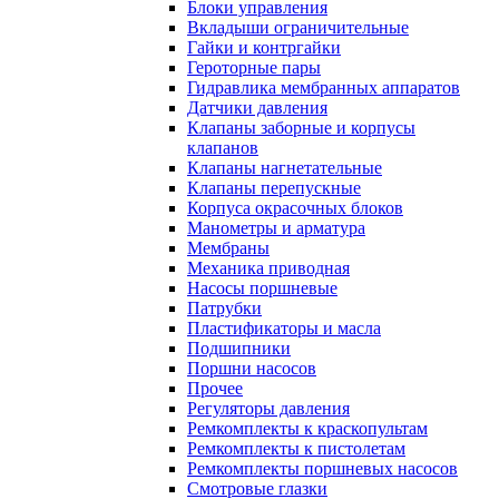
Блоки управления
Вкладыши ограничительные
Гайки и контргайки
Героторные пары
Гидравлика мембранных аппаратов
Датчики давления
Клапаны заборные и корпусы
клапанов
Клапаны нагнетательные
Клапаны перепускные
Корпуса окрасочных блоков
Манометры и арматура
Мембраны
Механика приводная
Насосы поршневые
Патрубки
Пластификаторы и масла
Подшипники
Поршни насосов
Прочее
Регуляторы давления
Ремкомплекты к краскопультам
Ремкомплекты к пистолетам
Ремкомплекты поршневых насосов
Смотровые глазки