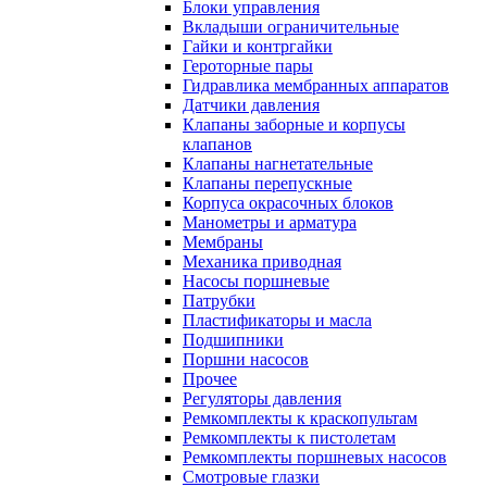
Блоки управления
Вкладыши ограничительные
Гайки и контргайки
Героторные пары
Гидравлика мембранных аппаратов
Датчики давления
Клапаны заборные и корпусы
клапанов
Клапаны нагнетательные
Клапаны перепускные
Корпуса окрасочных блоков
Манометры и арматура
Мембраны
Механика приводная
Насосы поршневые
Патрубки
Пластификаторы и масла
Подшипники
Поршни насосов
Прочее
Регуляторы давления
Ремкомплекты к краскопультам
Ремкомплекты к пистолетам
Ремкомплекты поршневых насосов
Смотровые глазки