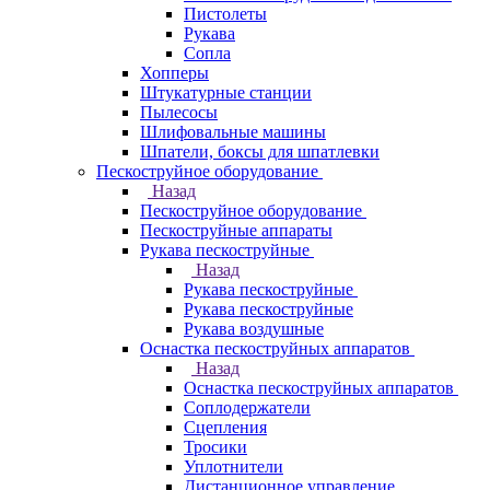
Пистолеты
Рукава
Сопла
Хопперы
Штукатурные станции
Пылесосы
Шлифовальные машины
Шпатели, боксы для шпатлевки
Пескоструйное оборудование
Назад
Пескоструйное оборудование
Пескоструйные аппараты
Рукава пескоструйные
Назад
Рукава пескоструйные
Рукава пескоструйные
Рукава воздушные
Оснастка пескоструйных аппаратов
Назад
Оснастка пескоструйных аппаратов
Соплодержатели
Сцепления
Тросики
Уплотнители
Дистанционное управление