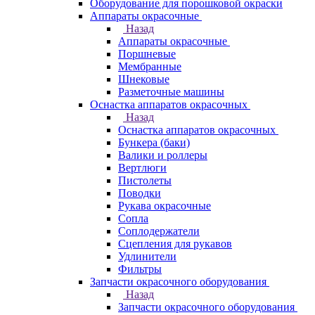
Оборудование для порошковой окраски
Аппараты окрасочные
Назад
Аппараты окрасочные
Поршневые
Мембранные
Шнековые
Разметочные машины
Оснастка аппаратов окрасочных
Назад
Оснастка аппаратов окрасочных
Бункера (баки)
Валики и роллеры
Вертлюги
Пистолеты
Поводки
Рукава окрасочные
Сопла
Соплодержатели
Сцепления для рукавов
Удлинители
Фильтры
Запчасти окрасочного оборудования
Назад
Запчасти окрасочного оборудования