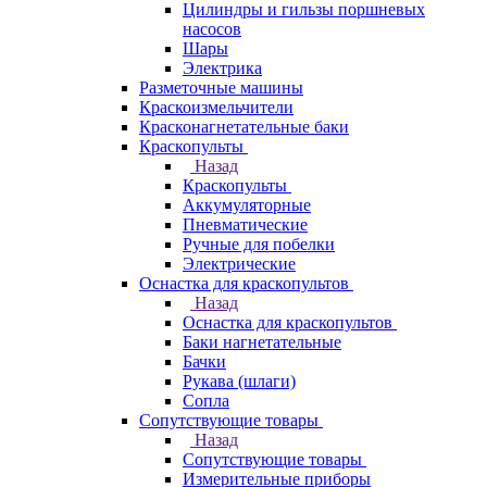
Цилиндры и гильзы поршневых
насосов
Шары
Электрика
Разметочные машины
Краскоизмельчители
Красконагнетательные баки
Краскопульты
Назад
Краскопульты
Аккумуляторные
Пневматические
Ручные для побелки
Электрические
Оснастка для краскопультов
Назад
Оснастка для краскопультов
Баки нагнетательные
Бачки
Рукава (шлаги)
Сопла
Сопутствующие товары
Назад
Сопутствующие товары
Измерительные приборы