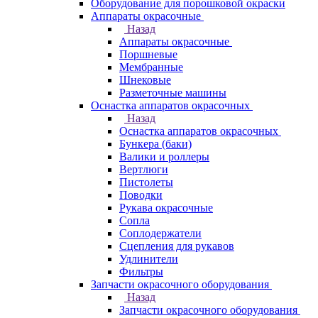
Оборудование для порошковой окраски
Аппараты окрасочные
Назад
Аппараты окрасочные
Поршневые
Мембранные
Шнековые
Разметочные машины
Оснастка аппаратов окрасочных
Назад
Оснастка аппаратов окрасочных
Бункера (баки)
Валики и роллеры
Вертлюги
Пистолеты
Поводки
Рукава окрасочные
Сопла
Соплодержатели
Сцепления для рукавов
Удлинители
Фильтры
Запчасти окрасочного оборудования
Назад
Запчасти окрасочного оборудования