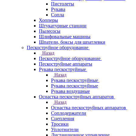
Пистолеты
Рукава
Сопла
Хопперы
Штукатурные станции
Пылесосы
Шлифовальные машины
Шпатели, боксы для шпатлевки
Пескоструйное оборудование
Назад
Пескоструйное оборудование
Пескоструйные аппараты
Рукава пескоструйные
Назад
Рукава пескоструйные
Рукава пескоструйные
Рукава воздушные
Оснастка пескоструйных аппаратов
Назад
Оснастка пескоструйных аппаратов
Соплодержатели
Сцепления
Тросики
Уплотнители
Дистанционное управление