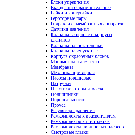
Блоки управления
Вкладыши ограничительные
Гайки и контргайки
Героторные пары
Гидравлика мембранных аппаратов
Датчики давления
Клапаны заборные и корпусы
клапанов
Клапаны нагнетательные
Клапаны перепускные
Корпуса окрасочных блоков
Манометры и арматура
Мембраны
Механика приводная
Насосы поршневые
Патрубки
Пластификаторы и масла
Подшипники
Поршни насосов
Прочее
Регуляторы давления
Ремкомплекты к краскопультам
Ремкомплекты к пистолетам
Ремкомплекты поршневых насосов
Смотровые глазки