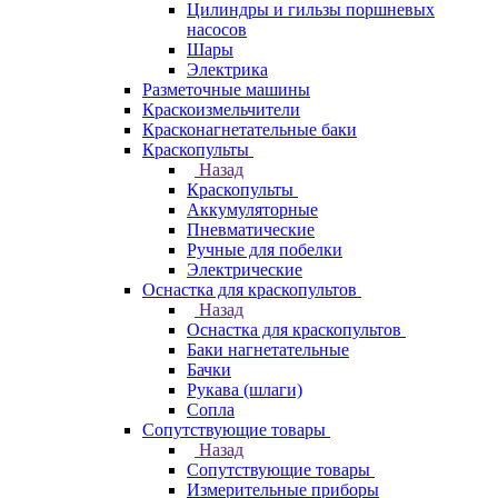
Цилиндры и гильзы поршневых
насосов
Шары
Электрика
Разметочные машины
Краскоизмельчители
Красконагнетательные баки
Краскопульты
Назад
Краскопульты
Аккумуляторные
Пневматические
Ручные для побелки
Электрические
Оснастка для краскопультов
Назад
Оснастка для краскопультов
Баки нагнетательные
Бачки
Рукава (шлаги)
Сопла
Сопутствующие товары
Назад
Сопутствующие товары
Измерительные приборы