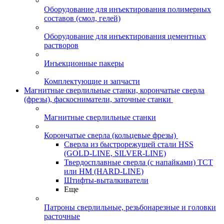
Оборудование для инъектирования полимерных
составов (смол, гелей)
Оборудование для инъектирования цементных
растворов
Инъекционные пакеры
Комплектующие и запчасти
Магнитные сверлильные станки, корончатые сверла
(фрезы), фаскосниматели, заточные станки
Магнитные сверлильные станки
Корончатые сверла (кольцевые фрезы)
Сверла из быстрорежущей стали HSS
(GOLD-LINE, SILVER-LINE)
Твердосплавные сверла (с напайками) ТСТ
или HM (HARD-LINE)
Штифты-выталкиватели
Еще
Патроны сверлильные, резьбонарезные и головки
расточные