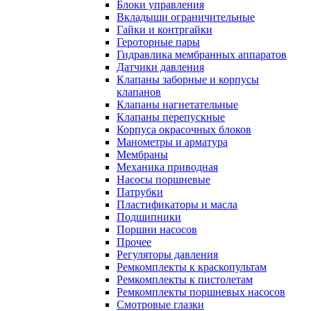
Блоки управления
Вкладыши ограничительные
Гайки и контргайки
Героторные пары
Гидравлика мембранных аппаратов
Датчики давления
Клапаны заборные и корпусы
клапанов
Клапаны нагнетательные
Клапаны перепускные
Корпуса окрасочных блоков
Манометры и арматура
Мембраны
Механика приводная
Насосы поршневые
Патрубки
Пластификаторы и масла
Подшипники
Поршни насосов
Прочее
Регуляторы давления
Ремкомплекты к краскопультам
Ремкомплекты к пистолетам
Ремкомплекты поршневых насосов
Смотровые глазки