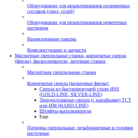
Оборудование для инъектирования полимерных
составов (смол, гелей)
Оборудование для инъектирования цементных
растворов
Инъекционные пакеры
Комплектующие и запчасти
Магнитные сверлильные станки, корончатые сверла
(фрезы), фаскосниматели, заточные станки
Магнитные сверлильные станки
Корончатые сверла (кольцевые фрезы)
Сверла из быстрорежущей стали HSS
(GOLD-LINE, SILVER-LINE)
Твердосплавные сверла (с напайками) ТСТ
или HM (HARD-LINE)
Штифты-выталкиватели
Еще
Патроны сверлильные, резьбонарезные и головки
расточные