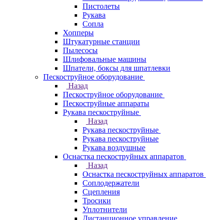
Пистолеты
Рукава
Сопла
Хопперы
Штукатурные станции
Пылесосы
Шлифовальные машины
Шпатели, боксы для шпатлевки
Пескоструйное оборудование
Назад
Пескоструйное оборудование
Пескоструйные аппараты
Рукава пескоструйные
Назад
Рукава пескоструйные
Рукава пескоструйные
Рукава воздушные
Оснастка пескоструйных аппаратов
Назад
Оснастка пескоструйных аппаратов
Соплодержатели
Сцепления
Тросики
Уплотнители
Дистанционное управление