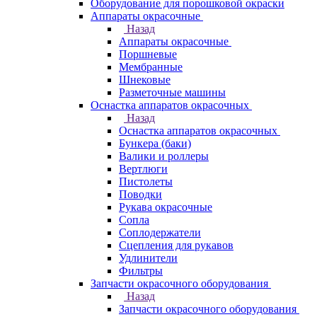
Оборудование для порошковой окраски
Аппараты окрасочные
Назад
Аппараты окрасочные
Поршневые
Мембранные
Шнековые
Разметочные машины
Оснастка аппаратов окрасочных
Назад
Оснастка аппаратов окрасочных
Бункера (баки)
Валики и роллеры
Вертлюги
Пистолеты
Поводки
Рукава окрасочные
Сопла
Соплодержатели
Сцепления для рукавов
Удлинители
Фильтры
Запчасти окрасочного оборудования
Назад
Запчасти окрасочного оборудования