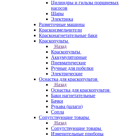
Цилиндры и гильзы поршневых
насосов
Шары
Электрика
Разметочные машины
Краскоизмельчители
Красконагнетательные баки
Краскопульты
Назад
Краскопульты
Аккумуляторные
Пневматические
Ручные для побелки
Электрические
Оснастка для краскопультов
Назад
Оснастка для краскопультов
Баки нагнетательные
Бачки
Рукава (шлаги)
Сопла
Сопутствующие товары
Назад
Сопутствующие товары
Измерительные приборы