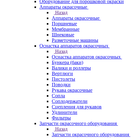
Оборудование для порошковой окраски
Аппараты окрасочные
Назад
Аппараты окрасочные
Поршневые
Мембранные
Шнековые
Разметочные машины
Оснастка аппаратов окрасочных
Назад
Оснастка аппаратов окрасочных
Бункера (баки)
Валики и роллеры
Вертлюги
Пистолеты
Поводки
Рукава окрасочные
Сопла
Соплодержатели
Сцепления для рукавов
Удлинители
Фильтры
Запчасти окрасочного оборудования
Назад
Запчасти окрасочного оборудования