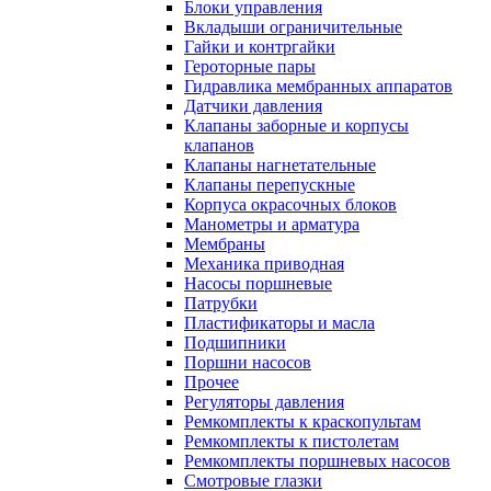
Блоки управления
Вкладыши ограничительные
Гайки и контргайки
Героторные пары
Гидравлика мембранных аппаратов
Датчики давления
Клапаны заборные и корпусы
клапанов
Клапаны нагнетательные
Клапаны перепускные
Корпуса окрасочных блоков
Манометры и арматура
Мембраны
Механика приводная
Насосы поршневые
Патрубки
Пластификаторы и масла
Подшипники
Поршни насосов
Прочее
Регуляторы давления
Ремкомплекты к краскопультам
Ремкомплекты к пистолетам
Ремкомплекты поршневых насосов
Смотровые глазки