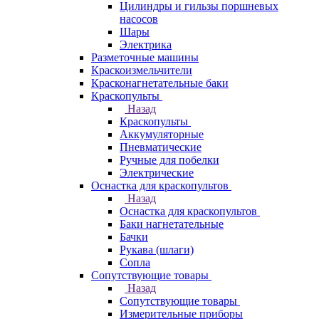
Цилиндры и гильзы поршневых
насосов
Шары
Электрика
Разметочные машины
Краскоизмельчители
Красконагнетательные баки
Краскопульты
Назад
Краскопульты
Аккумуляторные
Пневматические
Ручные для побелки
Электрические
Оснастка для краскопультов
Назад
Оснастка для краскопультов
Баки нагнетательные
Бачки
Рукава (шлаги)
Сопла
Сопутствующие товары
Назад
Сопутствующие товары
Измерительные приборы