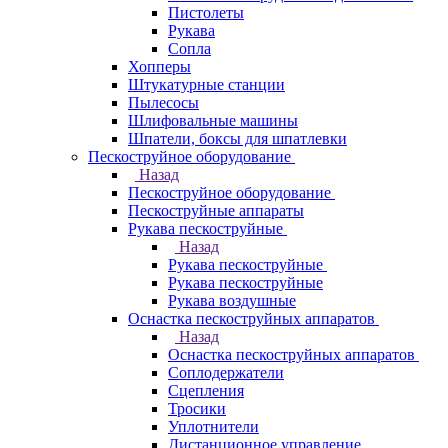
Пистолеты
Рукава
Сопла
Хопперы
Штукатурные станции
Пылесосы
Шлифовальные машины
Шпатели, боксы для шпатлевки
Пескоструйное оборудование
Назад
Пескоструйное оборудование
Пескоструйные аппараты
Рукава пескоструйные
Назад
Рукава пескоструйные
Рукава пескоструйные
Рукава воздушные
Оснастка пескоструйных аппаратов
Назад
Оснастка пескоструйных аппаратов
Соплодержатели
Сцепления
Тросики
Уплотнители
Дистанционное управление