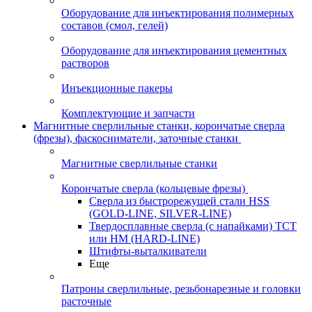
Оборудование для инъектирования полимерных
составов (смол, гелей)
Оборудование для инъектирования цементных
растворов
Инъекционные пакеры
Комплектующие и запчасти
Магнитные сверлильные станки, корончатые сверла
(фрезы), фаскосниматели, заточные станки
Магнитные сверлильные станки
Корончатые сверла (кольцевые фрезы)
Сверла из быстрорежущей стали HSS
(GOLD-LINE, SILVER-LINE)
Твердосплавные сверла (с напайками) ТСТ
или HM (HARD-LINE)
Штифты-выталкиватели
Еще
Патроны сверлильные, резьбонарезные и головки
расточные