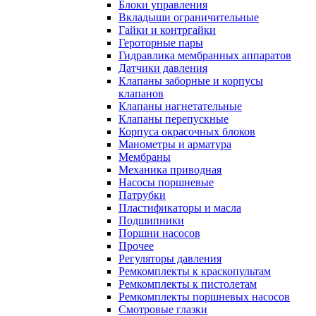
Блоки управления
Вкладыши ограничительные
Гайки и контргайки
Героторные пары
Гидравлика мембранных аппаратов
Датчики давления
Клапаны заборные и корпусы
клапанов
Клапаны нагнетательные
Клапаны перепускные
Корпуса окрасочных блоков
Манометры и арматура
Мембраны
Механика приводная
Насосы поршневые
Патрубки
Пластификаторы и масла
Подшипники
Поршни насосов
Прочее
Регуляторы давления
Ремкомплекты к краскопультам
Ремкомплекты к пистолетам
Ремкомплекты поршневых насосов
Смотровые глазки