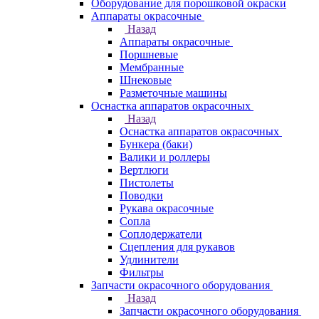
Оборудование для порошковой окраски
Аппараты окрасочные
Назад
Аппараты окрасочные
Поршневые
Мембранные
Шнековые
Разметочные машины
Оснастка аппаратов окрасочных
Назад
Оснастка аппаратов окрасочных
Бункера (баки)
Валики и роллеры
Вертлюги
Пистолеты
Поводки
Рукава окрасочные
Сопла
Соплодержатели
Сцепления для рукавов
Удлинители
Фильтры
Запчасти окрасочного оборудования
Назад
Запчасти окрасочного оборудования