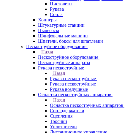
Пистолеты
Рукава
Сопла
Хопперы
Штукатурные станции
Пылесосы
Шлифовальные машины
Шпатели, боксы для шпатлевки
Пескоструйное оборудование
Назад
Пескоструйное оборудование
Пескоструйные аппараты
Рукава пескоструйные
Назад
Рукава пескоструйные
Рукава пескоструйные
Рукава воздушные
Оснастка пескоструйных аппаратов
Назад
Оснастка пескоструйных аппаратов
Соплодержатели
Сцепления
Тросики
Уплотнители
Дистанционное управление