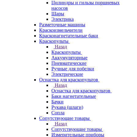
Цилиндры и гильзы поршневых
насосов
Шары
Электрика
Разметочные машины
Краскоизмельчители
Красконагнетательные баки
Краскопульты
Назад
Краскопульты
Аккумуляторные
Пневматические
Ручные для побелки
Электрические
Оснастка для краскопультов
Назад
Оснастка для краскопультов
Баки нагнетательные
Бачки
Рукава (шлаги)
Сопла
Сопутствующие товары
Назад
Сопутствующие товары
Измерительные приборы