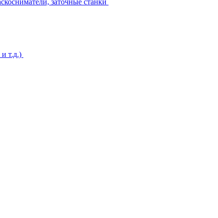
аскосниматели, заточные станки
и т.д.)