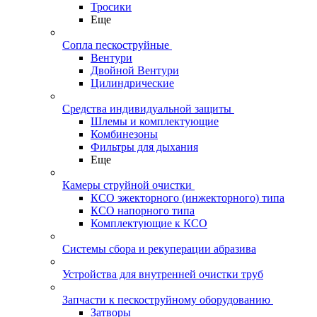
Тросики
Еще
Сопла пескоструйные
Вентури
Двойной Вентури
Цилиндрические
Средства индивидуальной защиты
Шлемы и комплектующие
Комбинезоны
Фильтры для дыхания
Еще
Камеры струйной очистки
КСО эжекторного (инжекторного) типа
КСО напорного типа
Комплектующие к КСО
Системы сбора и рекуперации абразива
Устройства для внутренней очистки труб
Запчасти к пескоструйному оборудованию
Затворы