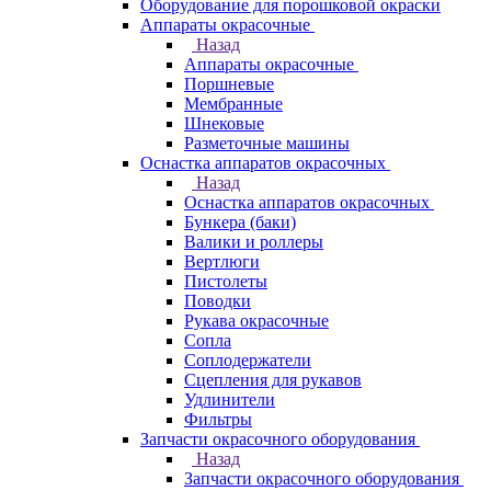
Оборудование для порошковой окраски
Аппараты окрасочные
Назад
Аппараты окрасочные
Поршневые
Мембранные
Шнековые
Разметочные машины
Оснастка аппаратов окрасочных
Назад
Оснастка аппаратов окрасочных
Бункера (баки)
Валики и роллеры
Вертлюги
Пистолеты
Поводки
Рукава окрасочные
Сопла
Соплодержатели
Сцепления для рукавов
Удлинители
Фильтры
Запчасти окрасочного оборудования
Назад
Запчасти окрасочного оборудования