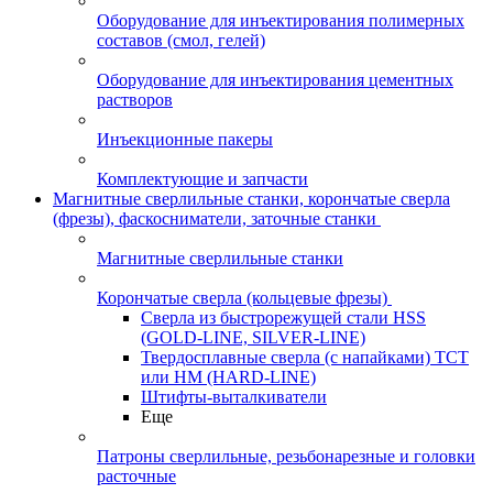
Оборудование для инъектирования полимерных
составов (смол, гелей)
Оборудование для инъектирования цементных
растворов
Инъекционные пакеры
Комплектующие и запчасти
Магнитные сверлильные станки, корончатые сверла
(фрезы), фаскосниматели, заточные станки
Магнитные сверлильные станки
Корончатые сверла (кольцевые фрезы)
Сверла из быстрорежущей стали HSS
(GOLD-LINE, SILVER-LINE)
Твердосплавные сверла (с напайками) ТСТ
или HM (HARD-LINE)
Штифты-выталкиватели
Еще
Патроны сверлильные, резьбонарезные и головки
расточные