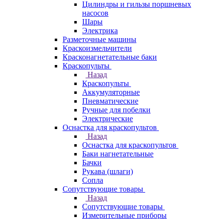
Цилиндры и гильзы поршневых
насосов
Шары
Электрика
Разметочные машины
Краскоизмельчители
Красконагнетательные баки
Краскопульты
Назад
Краскопульты
Аккумуляторные
Пневматические
Ручные для побелки
Электрические
Оснастка для краскопультов
Назад
Оснастка для краскопультов
Баки нагнетательные
Бачки
Рукава (шлаги)
Сопла
Сопутствующие товары
Назад
Сопутствующие товары
Измерительные приборы