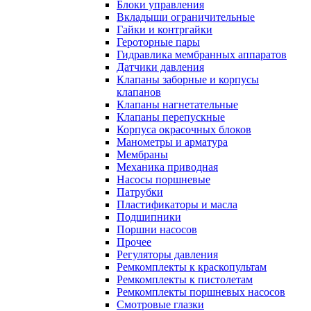
Блоки управления
Вкладыши ограничительные
Гайки и контргайки
Героторные пары
Гидравлика мембранных аппаратов
Датчики давления
Клапаны заборные и корпусы
клапанов
Клапаны нагнетательные
Клапаны перепускные
Корпуса окрасочных блоков
Манометры и арматура
Мембраны
Механика приводная
Насосы поршневые
Патрубки
Пластификаторы и масла
Подшипники
Поршни насосов
Прочее
Регуляторы давления
Ремкомплекты к краскопультам
Ремкомплекты к пистолетам
Ремкомплекты поршневых насосов
Смотровые глазки