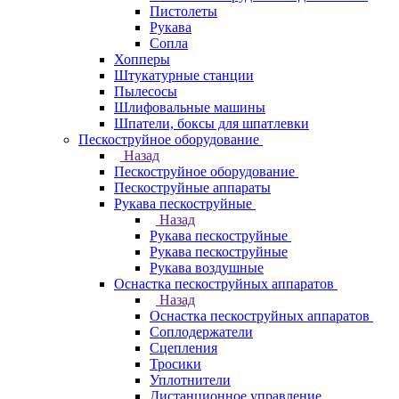
Пистолеты
Рукава
Сопла
Хопперы
Штукатурные станции
Пылесосы
Шлифовальные машины
Шпатели, боксы для шпатлевки
Пескоструйное оборудование
Назад
Пескоструйное оборудование
Пескоструйные аппараты
Рукава пескоструйные
Назад
Рукава пескоструйные
Рукава пескоструйные
Рукава воздушные
Оснастка пескоструйных аппаратов
Назад
Оснастка пескоструйных аппаратов
Соплодержатели
Сцепления
Тросики
Уплотнители
Дистанционное управление