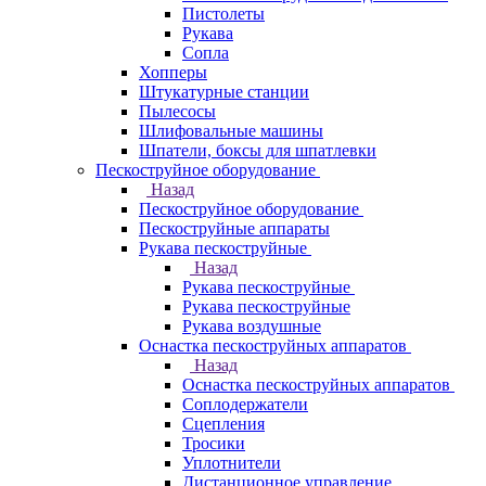
Пистолеты
Рукава
Сопла
Хопперы
Штукатурные станции
Пылесосы
Шлифовальные машины
Шпатели, боксы для шпатлевки
Пескоструйное оборудование
Назад
Пескоструйное оборудование
Пескоструйные аппараты
Рукава пескоструйные
Назад
Рукава пескоструйные
Рукава пескоструйные
Рукава воздушные
Оснастка пескоструйных аппаратов
Назад
Оснастка пескоструйных аппаратов
Соплодержатели
Сцепления
Тросики
Уплотнители
Дистанционное управление