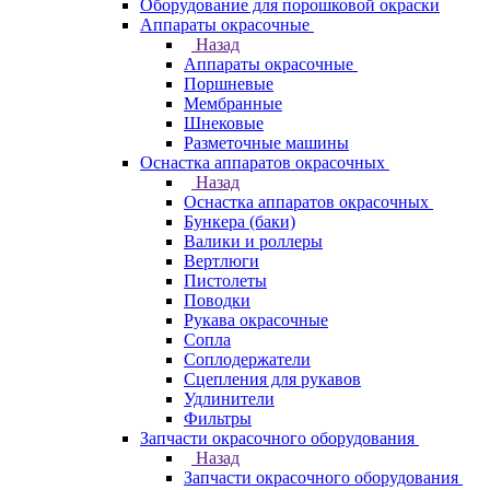
Оборудование для порошковой окраски
Аппараты окрасочные
Назад
Аппараты окрасочные
Поршневые
Мембранные
Шнековые
Разметочные машины
Оснастка аппаратов окрасочных
Назад
Оснастка аппаратов окрасочных
Бункера (баки)
Валики и роллеры
Вертлюги
Пистолеты
Поводки
Рукава окрасочные
Сопла
Соплодержатели
Сцепления для рукавов
Удлинители
Фильтры
Запчасти окрасочного оборудования
Назад
Запчасти окрасочного оборудования