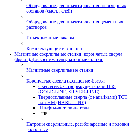
Оборудование для инъектирования полимерных
составов (смол, гелей)
Оборудование для инъектирования цементных
растворов
Инъекционные пакеры
Комплектующие и запчасти
Магнитные сверлильные станки, корончатые сверла
(фрезы), фаскосниматели, заточные станки
Магнитные сверлильные станки
Корончатые сверла (кольцевые фрезы)
Сверла из быстрорежущей стали HSS
(GOLD-LINE, SILVER-LINE)
Твердосплавные сверла (с напайками) ТСТ
или HM (HARD-LINE)
Штифты-выталкиватели
Еще
Патроны сверлильные, резьбонарезные и головки
расточные