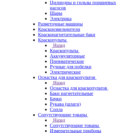
Цилиндры и гильзы поршневых
насосов
Шары
Электрика
Разметочные машины
Краскоизмельчители
Красконагнетательные баки
Краскопульты
Назад
Краскопульты
Аккумуляторные
Пневматические
Ручные для побелки
Электрические
Оснастка для краскопультов
Назад
Оснастка для краскопультов
Баки нагнетательные
Бачки
Рукава (шлаги)
Сопла
Сопутствующие товары
Назад
Сопутствующие товары
Измерительные приборы