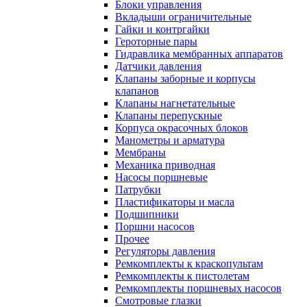
Блоки управления
Вкладыши ограничительные
Гайки и контргайки
Героторные пары
Гидравлика мембранных аппаратов
Датчики давления
Клапаны заборные и корпусы
клапанов
Клапаны нагнетательные
Клапаны перепускные
Корпуса окрасочных блоков
Манометры и арматура
Мембраны
Механика приводная
Насосы поршневые
Патрубки
Пластификаторы и масла
Подшипники
Поршни насосов
Прочее
Регуляторы давления
Ремкомплекты к краскопультам
Ремкомплекты к пистолетам
Ремкомплекты поршневых насосов
Смотровые глазки