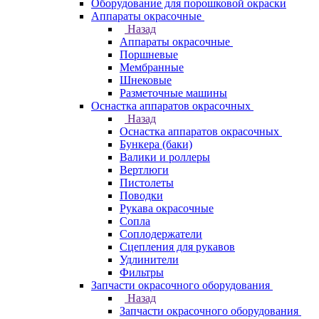
Оборудование для порошковой окраски
Аппараты окрасочные
Назад
Аппараты окрасочные
Поршневые
Мембранные
Шнековые
Разметочные машины
Оснастка аппаратов окрасочных
Назад
Оснастка аппаратов окрасочных
Бункера (баки)
Валики и роллеры
Вертлюги
Пистолеты
Поводки
Рукава окрасочные
Сопла
Соплодержатели
Сцепления для рукавов
Удлинители
Фильтры
Запчасти окрасочного оборудования
Назад
Запчасти окрасочного оборудования