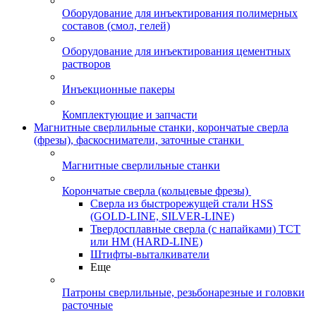
Оборудование для инъектирования полимерных
составов (смол, гелей)
Оборудование для инъектирования цементных
растворов
Инъекционные пакеры
Комплектующие и запчасти
Магнитные сверлильные станки, корончатые сверла
(фрезы), фаскосниматели, заточные станки
Магнитные сверлильные станки
Корончатые сверла (кольцевые фрезы)
Сверла из быстрорежущей стали HSS
(GOLD-LINE, SILVER-LINE)
Твердосплавные сверла (с напайками) ТСТ
или HM (HARD-LINE)
Штифты-выталкиватели
Еще
Патроны сверлильные, резьбонарезные и головки
расточные