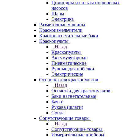
Цилиндры и гильзы поршневых
насосов
Шары
Электрика
Разметочные машины
Краскоизмельчители
Красконагнетательные баки
Краскопульты
Назад
Краскопульты
Аккумуляторные
Пневматические
Ручные для побелки
Электрические
Оснастка для краскопультов
Назад
Оснастка для краскопультов
Баки нагнетательные
Бачки
Рукава (шлаги)
Сопла
Сопутствующие товары
Назад
Сопутствующие товары
Измерительные приборы