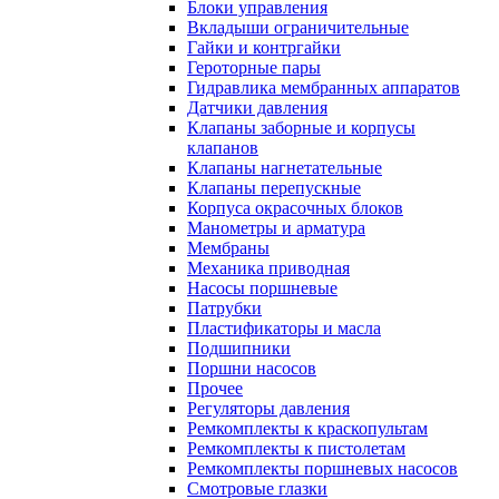
Блоки управления
Вкладыши ограничительные
Гайки и контргайки
Героторные пары
Гидравлика мембранных аппаратов
Датчики давления
Клапаны заборные и корпусы
клапанов
Клапаны нагнетательные
Клапаны перепускные
Корпуса окрасочных блоков
Манометры и арматура
Мембраны
Механика приводная
Насосы поршневые
Патрубки
Пластификаторы и масла
Подшипники
Поршни насосов
Прочее
Регуляторы давления
Ремкомплекты к краскопультам
Ремкомплекты к пистолетам
Ремкомплекты поршневых насосов
Смотровые глазки