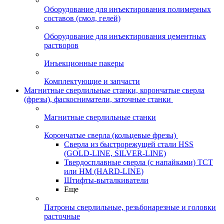
Оборудование для инъектирования полимерных
составов (смол, гелей)
Оборудование для инъектирования цементных
растворов
Инъекционные пакеры
Комплектующие и запчасти
Магнитные сверлильные станки, корончатые сверла
(фрезы), фаскосниматели, заточные станки
Магнитные сверлильные станки
Корончатые сверла (кольцевые фрезы)
Сверла из быстрорежущей стали HSS
(GOLD-LINE, SILVER-LINE)
Твердосплавные сверла (с напайками) ТСТ
или HM (HARD-LINE)
Штифты-выталкиватели
Еще
Патроны сверлильные, резьбонарезные и головки
расточные