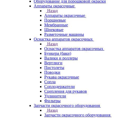
Оборудование для порошковой окраски
Аппараты окрасочные
Назад
Аппараты окрасочные
Поршневые
Мембранные
Шнековые
Разметочные машины
Оснастка аппаратов окрасочных
Назад
Оснастка аппаратов окрасочных
Бункера (баки)
Валики и роллеры
Вертлюги
Пистолеты
Поводки
Рукава окрасочные
Сопла
Соплодержатели
Сцепления для рукавов
Удлинители
Фильтры
Запчасти окрасочного оборудования
Назад
Запчасти окрасочного оборудования