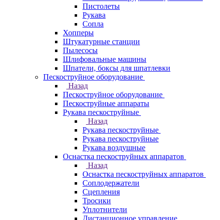
Пистолеты
Рукава
Сопла
Хопперы
Штукатурные станции
Пылесосы
Шлифовальные машины
Шпатели, боксы для шпатлевки
Пескоструйное оборудование
Назад
Пескоструйное оборудование
Пескоструйные аппараты
Рукава пескоструйные
Назад
Рукава пескоструйные
Рукава пескоструйные
Рукава воздушные
Оснастка пескоструйных аппаратов
Назад
Оснастка пескоструйных аппаратов
Соплодержатели
Сцепления
Тросики
Уплотнители
Дистанционное управление