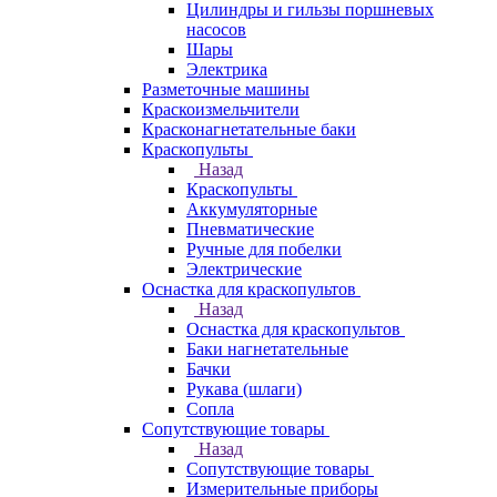
Цилиндры и гильзы поршневых
насосов
Шары
Электрика
Разметочные машины
Краскоизмельчители
Красконагнетательные баки
Краскопульты
Назад
Краскопульты
Аккумуляторные
Пневматические
Ручные для побелки
Электрические
Оснастка для краскопультов
Назад
Оснастка для краскопультов
Баки нагнетательные
Бачки
Рукава (шлаги)
Сопла
Сопутствующие товары
Назад
Сопутствующие товары
Измерительные приборы