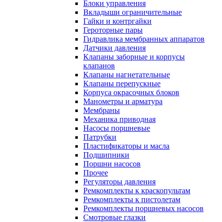
Блоки управления
Вкладыши ограничительные
Гайки и контргайки
Героторные пары
Гидравлика мембранных аппаратов
Датчики давления
Клапаны заборные и корпусы
клапанов
Клапаны нагнетательные
Клапаны перепускные
Корпуса окрасочных блоков
Манометры и арматура
Мембраны
Механика приводная
Насосы поршневые
Патрубки
Пластификаторы и масла
Подшипники
Поршни насосов
Прочее
Регуляторы давления
Ремкомплекты к краскопультам
Ремкомплекты к пистолетам
Ремкомплекты поршневых насосов
Смотровые глазки