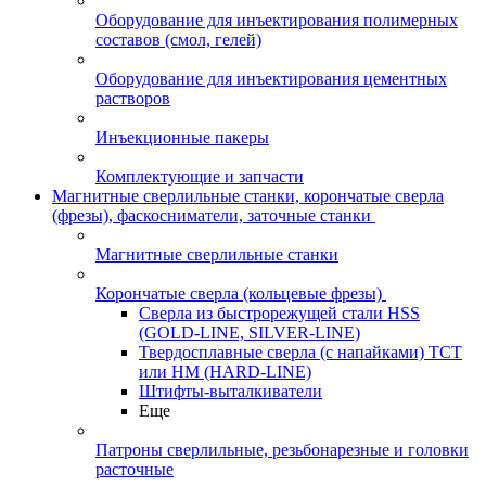
Оборудование для инъектирования полимерных
составов (смол, гелей)
Оборудование для инъектирования цементных
растворов
Инъекционные пакеры
Комплектующие и запчасти
Магнитные сверлильные станки, корончатые сверла
(фрезы), фаскосниматели, заточные станки
Магнитные сверлильные станки
Корончатые сверла (кольцевые фрезы)
Сверла из быстрорежущей стали HSS
(GOLD-LINE, SILVER-LINE)
Твердосплавные сверла (с напайками) ТСТ
или HM (HARD-LINE)
Штифты-выталкиватели
Еще
Патроны сверлильные, резьбонарезные и головки
расточные