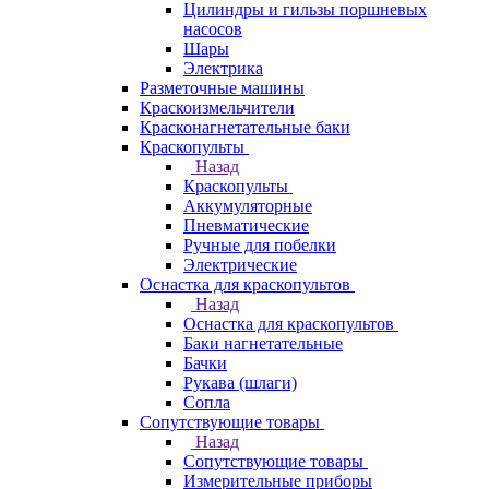
Цилиндры и гильзы поршневых
насосов
Шары
Электрика
Разметочные машины
Краскоизмельчители
Красконагнетательные баки
Краскопульты
Назад
Краскопульты
Аккумуляторные
Пневматические
Ручные для побелки
Электрические
Оснастка для краскопультов
Назад
Оснастка для краскопультов
Баки нагнетательные
Бачки
Рукава (шлаги)
Сопла
Сопутствующие товары
Назад
Сопутствующие товары
Измерительные приборы