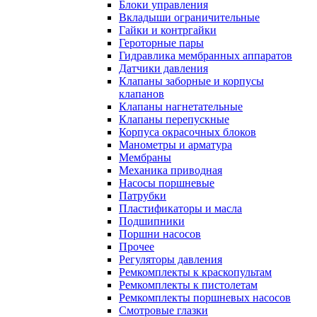
Блоки управления
Вкладыши ограничительные
Гайки и контргайки
Героторные пары
Гидравлика мембранных аппаратов
Датчики давления
Клапаны заборные и корпусы
клапанов
Клапаны нагнетательные
Клапаны перепускные
Корпуса окрасочных блоков
Манометры и арматура
Мембраны
Механика приводная
Насосы поршневые
Патрубки
Пластификаторы и масла
Подшипники
Поршни насосов
Прочее
Регуляторы давления
Ремкомплекты к краскопультам
Ремкомплекты к пистолетам
Ремкомплекты поршневых насосов
Смотровые глазки