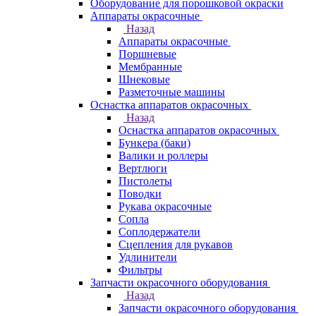
Оборудование для порошковой окраски
Аппараты окрасочные
Назад
Аппараты окрасочные
Поршневые
Мембранные
Шнековые
Разметочные машины
Оснастка аппаратов окрасочных
Назад
Оснастка аппаратов окрасочных
Бункера (баки)
Валики и роллеры
Вертлюги
Пистолеты
Поводки
Рукава окрасочные
Сопла
Соплодержатели
Сцепления для рукавов
Удлинители
Фильтры
Запчасти окрасочного оборудования
Назад
Запчасти окрасочного оборудования