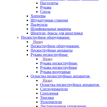
Пистолеты
Рукава
Сопла
Хопперы
Штукатурные станции
Пылесосы
Шлифовальные машины
Шпатели, боксы для шпатлевки
Пескоструйное оборудование
Назад
Пескоструйное оборудование
Пескоструйные аппараты
Рукава пескоструйные
Назад
Рукава пескоструйные
Рукава пескоструйные
Рукава воздушные
Оснастка пескоструйных аппаратов
Назад
Оснастка пескоструйных аппаратов
Соплодержатели
Сцепления
Тросики
Уплотнители
Дистанционное управление