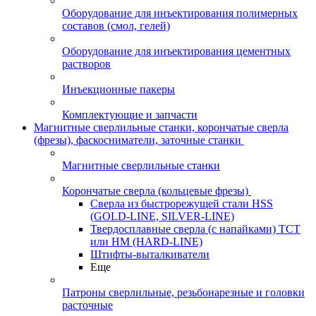
Оборудование для инъектирования полимерных
составов (смол, гелей)
Оборудование для инъектирования цементных
растворов
Инъекционные пакеры
Комплектующие и запчасти
Магнитные сверлильные станки, корончатые сверла
(фрезы), фаскосниматели, заточные станки
Магнитные сверлильные станки
Корончатые сверла (кольцевые фрезы)
Сверла из быстрорежущей стали HSS
(GOLD-LINE, SILVER-LINE)
Твердосплавные сверла (с напайками) ТСТ
или HM (HARD-LINE)
Штифты-выталкиватели
Еще
Патроны сверлильные, резьбонарезные и головки
расточные