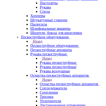
Пистолеты
Рукава
Сопла
Хопперы
Штукатурные станции
Пылесосы
Шлифовальные машины
Шпатели, боксы для шпатлевки
Пескоструйное оборудование
Назад
Пескоструйное оборудование
Пескоструйные аппараты
Рукава пескоструйные
Назад
Рукава пескоструйные
Рукава пескоструйные
Рукава воздушные
Оснастка пескоструйных аппаратов
Назад
Оснастка пескоструйных аппаратов
Соплодержатели
Сцепления
Тросики
Уплотнители
Дистанционное управление