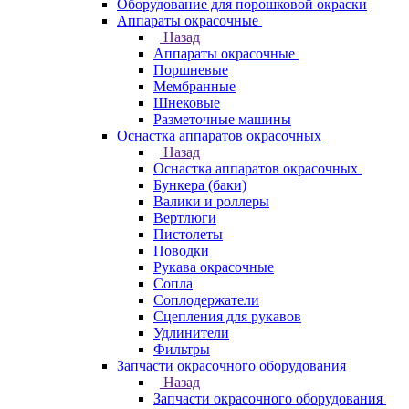
Оборудование для порошковой окраски
Аппараты окрасочные
Назад
Аппараты окрасочные
Поршневые
Мембранные
Шнековые
Разметочные машины
Оснастка аппаратов окрасочных
Назад
Оснастка аппаратов окрасочных
Бункера (баки)
Валики и роллеры
Вертлюги
Пистолеты
Поводки
Рукава окрасочные
Сопла
Соплодержатели
Сцепления для рукавов
Удлинители
Фильтры
Запчасти окрасочного оборудования
Назад
Запчасти окрасочного оборудования