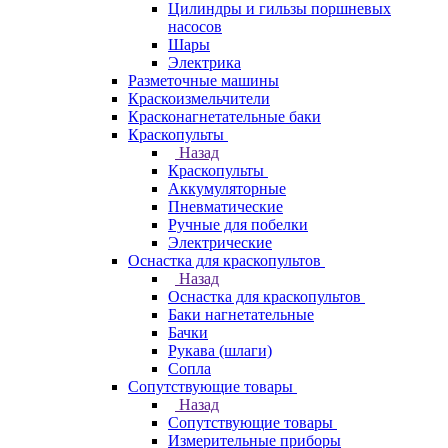
Цилиндры и гильзы поршневых
насосов
Шары
Электрика
Разметочные машины
Краскоизмельчители
Красконагнетательные баки
Краскопульты
Назад
Краскопульты
Аккумуляторные
Пневматические
Ручные для побелки
Электрические
Оснастка для краскопультов
Назад
Оснастка для краскопультов
Баки нагнетательные
Бачки
Рукава (шлаги)
Сопла
Сопутствующие товары
Назад
Сопутствующие товары
Измерительные приборы