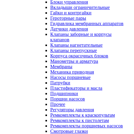
Блоки управления
Вкладыши ограничительные
Гайки и контргайки
Героторные пары
Гидравлика мембранных аппаратов
Датчики давления
Клапаны заборные и корпусы
клапанов
Клапаны нагнетательные
Клапаны перепускные
Корпуса окрасочных блоков
Манометры и арматура
Мембраны
Механика приводная
Насосы поршневые
Патрубки
Пластификаторы и масла
Подшипники
Поршни насосов
Прочее
Регуляторы давления
Ремкомплекты к краскопультам
Ремкомплекты к пистолетам
Ремкомплекты поршневых насосов
Смотровые глазки