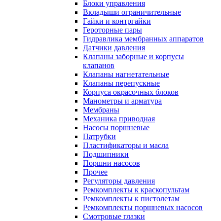
Блоки управления
Вкладыши ограничительные
Гайки и контргайки
Героторные пары
Гидравлика мембранных аппаратов
Датчики давления
Клапаны заборные и корпусы
клапанов
Клапаны нагнетательные
Клапаны перепускные
Корпуса окрасочных блоков
Манометры и арматура
Мембраны
Механика приводная
Насосы поршневые
Патрубки
Пластификаторы и масла
Подшипники
Поршни насосов
Прочее
Регуляторы давления
Ремкомплекты к краскопультам
Ремкомплекты к пистолетам
Ремкомплекты поршневых насосов
Смотровые глазки