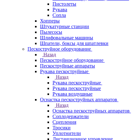
Пистолеты
Рукава
Сопла
Хопперы
Штукатурные станции
Пылесосы
Шлифовальные машины
Шпатели, боксы для шпатлевки
Пескоструйное оборудование
Назад
Пескоструйное оборудование
Пескоструйные аппараты
Рукава пескоструйные
Назад
Рукава пескоструйные
Рукава пескоструйные
Рукава воздушные
Оснастка пескоструйных аппаратов
Назад
Оснастка пескоструйных аппаратов
Соплодержатели
Сцепления
Тросики
Уплотнители
Дистанционное управление