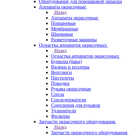
Оборудование для порошковой окраски
Аппараты окрасочные
Назад
Аппараты окрасочные
Поршневые
Мембранные
Шнековые
Разметочные машины
Оснастка аппаратов окрасочных
Назад
Оснастка аппаратов окрасочных
Бункера (баки)
Валики и роллеры
Вертлюги
Пистолеты
Поводки
Рукава окрасочные
Сопла
Соплодержатели
Сцепления для рукавов
Удлинители
Фильтры
Запчасти окрасочного оборудования
Назад
Запчасти окрасочного оборудования