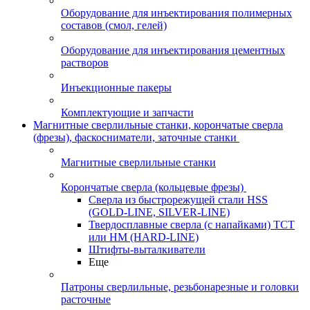
Оборудование для инъектирования полимерных
составов (смол, гелей)
Оборудование для инъектирования цементных
растворов
Инъекционные пакеры
Комплектующие и запчасти
Магнитные сверлильные станки, корончатые сверла
(фрезы), фаскосниматели, заточные станки
Магнитные сверлильные станки
Корончатые сверла (кольцевые фрезы)
Сверла из быстрорежущей стали HSS
(GOLD-LINE, SILVER-LINE)
Твердосплавные сверла (с напайками) ТСТ
или HM (HARD-LINE)
Штифты-выталкиватели
Еще
Патроны сверлильные, резьбонарезные и головки
расточные