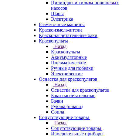
Цилиндры и гильзы поршневых
насосов
Шары
Электрика
Разметочные машины
Краскоизмельчители
Красконагнетательные баки
Краскопульты
Назад
Краскопульты
Аккумуляторные
Пневматические
Ручные для побелки
Электрические
Оснастка для краскопультов
Назад
Оснастка для краскопультов
Баки нагнетательные
Бачки
Рукава (шлаги)
Сопла
Сопутствующие товары
Назад
Сопутствующие товары
Измерительные приборы