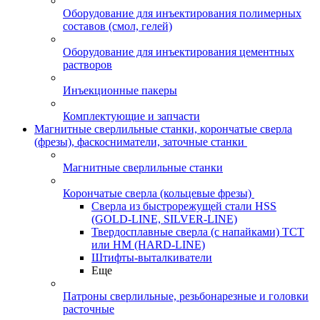
Оборудование для инъектирования полимерных
составов (смол, гелей)
Оборудование для инъектирования цементных
растворов
Инъекционные пакеры
Комплектующие и запчасти
Магнитные сверлильные станки, корончатые сверла
(фрезы), фаскосниматели, заточные станки
Магнитные сверлильные станки
Корончатые сверла (кольцевые фрезы)
Сверла из быстрорежущей стали HSS
(GOLD-LINE, SILVER-LINE)
Твердосплавные сверла (с напайками) ТСТ
или HM (HARD-LINE)
Штифты-выталкиватели
Еще
Патроны сверлильные, резьбонарезные и головки
расточные