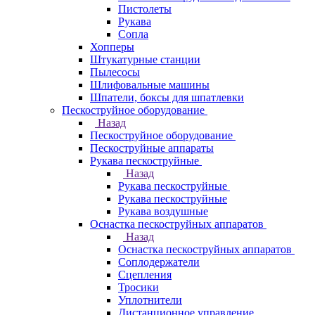
Пистолеты
Рукава
Сопла
Хопперы
Штукатурные станции
Пылесосы
Шлифовальные машины
Шпатели, боксы для шпатлевки
Пескоструйное оборудование
Назад
Пескоструйное оборудование
Пескоструйные аппараты
Рукава пескоструйные
Назад
Рукава пескоструйные
Рукава пескоструйные
Рукава воздушные
Оснастка пескоструйных аппаратов
Назад
Оснастка пескоструйных аппаратов
Соплодержатели
Сцепления
Тросики
Уплотнители
Дистанционное управление