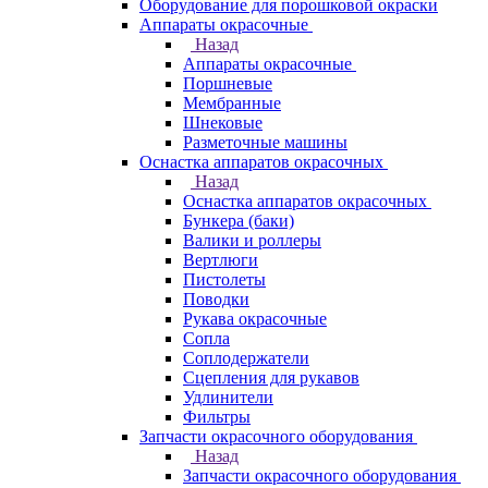
Оборудование для порошковой окраски
Аппараты окрасочные
Назад
Аппараты окрасочные
Поршневые
Мембранные
Шнековые
Разметочные машины
Оснастка аппаратов окрасочных
Назад
Оснастка аппаратов окрасочных
Бункера (баки)
Валики и роллеры
Вертлюги
Пистолеты
Поводки
Рукава окрасочные
Сопла
Соплодержатели
Сцепления для рукавов
Удлинители
Фильтры
Запчасти окрасочного оборудования
Назад
Запчасти окрасочного оборудования