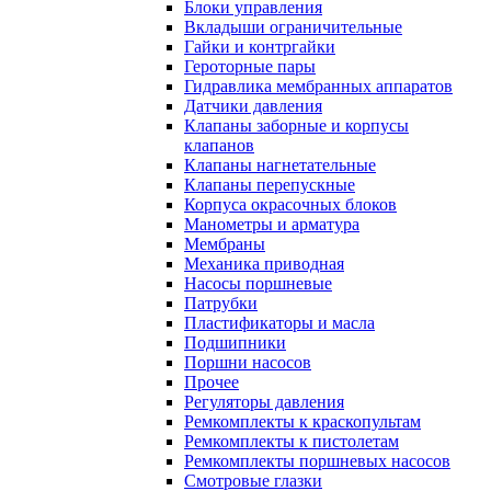
Блоки управления
Вкладыши ограничительные
Гайки и контргайки
Героторные пары
Гидравлика мембранных аппаратов
Датчики давления
Клапаны заборные и корпусы
клапанов
Клапаны нагнетательные
Клапаны перепускные
Корпуса окрасочных блоков
Манометры и арматура
Мембраны
Механика приводная
Насосы поршневые
Патрубки
Пластификаторы и масла
Подшипники
Поршни насосов
Прочее
Регуляторы давления
Ремкомплекты к краскопультам
Ремкомплекты к пистолетам
Ремкомплекты поршневых насосов
Смотровые глазки