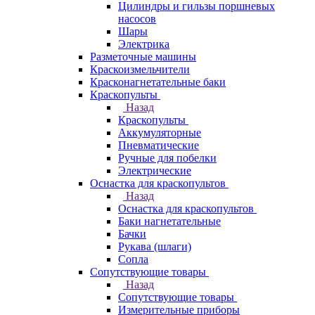
Цилиндры и гильзы поршневых
насосов
Шары
Электрика
Разметочные машины
Краскоизмельчители
Красконагнетательные баки
Краскопульты
Назад
Краскопульты
Аккумуляторные
Пневматические
Ручные для побелки
Электрические
Оснастка для краскопультов
Назад
Оснастка для краскопультов
Баки нагнетательные
Бачки
Рукава (шлаги)
Сопла
Сопутствующие товары
Назад
Сопутствующие товары
Измерительные приборы