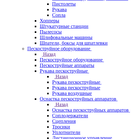
Пистолеты
Рукава
Сопла
Хопперы
Штукатурные станции
Пылесосы
Шлифовальные машины
Шпатели, боксы для шпатлевки
Пескоструйное оборудование
Назад
Пескоструйное оборудование
Пескоструйные аппараты
Рукава пескоструйные
Назад
Рукава пескоструйные
Рукава пескоструйные
Рукава воздушные
Оснастка пескоструйных аппаратов
Назад
Оснастка пескоструйных аппаратов
Соплодержатели
Сцепления
Тросики
Уплотнители
Дистанционное управление