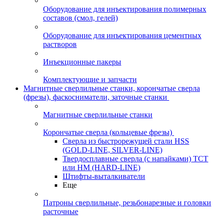
Оборудование для инъектирования полимерных
составов (смол, гелей)
Оборудование для инъектирования цементных
растворов
Инъекционные пакеры
Комплектующие и запчасти
Магнитные сверлильные станки, корончатые сверла
(фрезы), фаскосниматели, заточные станки
Магнитные сверлильные станки
Корончатые сверла (кольцевые фрезы)
Сверла из быстрорежущей стали HSS
(GOLD-LINE, SILVER-LINE)
Твердосплавные сверла (с напайками) ТСТ
или HM (HARD-LINE)
Штифты-выталкиватели
Еще
Патроны сверлильные, резьбонарезные и головки
расточные