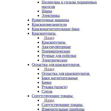
Цилиндры и гильзы поршневых
насосов
Шары
Электрика
Разметочные машины
Краскоизмельчители
Красконагнетательные баки
Краскопульты
Назад
Краскопульты
Аккумуляторные
Пневматические
Ручные для побелки
Электрические
Оснастка для краскопультов
Назад
Оснастка для краскопультов
Баки нагнетательные
Бачки
Рукава (шлаги)
Сопла
Сопутствующие товары
Назад
Сопутствующие товары
Измерительные приборы