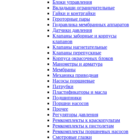
Блоки управления
Вкладыши ограничительные
Гайки и контргайки
Героторные пары
Гидравлика мембранных аппаратов
Датчики давления
Клапаны заборные и корпусы
клапанов
Клапаны нагнетательные
Клапаны перепускные
Корпуса окрасочных блоков
Манометры и арматура
Мембраны
Механика приводная
Насосы поршневые
Патрубки
Пластификаторы и масла
Подшипники
Поршни насосов
Прочее
Регуляторы давления
Ремкомплекты к краскопультам
Ремкомплекты к пистолетам
Ремкомплекты поршневых насосов
Смотровые глазки