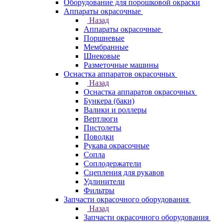
Оборудование для порошковой окраски
Аппараты окрасочные
Назад
Аппараты окрасочные
Поршневые
Мембранные
Шнековые
Разметочные машины
Оснастка аппаратов окрасочных
Назад
Оснастка аппаратов окрасочных
Бункера (баки)
Валики и роллеры
Вертлюги
Пистолеты
Поводки
Рукава окрасочные
Сопла
Соплодержатели
Сцепления для рукавов
Удлинители
Фильтры
Запчасти окрасочного оборудования
Назад
Запчасти окрасочного оборудования